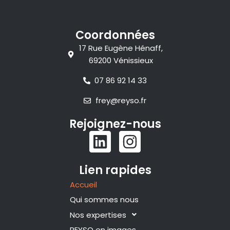
Coordonnées
17 Rue Eugène Hénaff,
69200 Vénissieux
07 86 92 14 33
frey@reyso.fr
Rejoignez-nous
L
I
i
n
n
s
Lien rapides
k
t
Accueil
e
a
Qui sommes nous
d
g
Nos expertises
REYSO en images