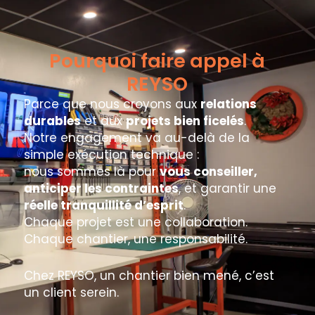
Pourquoi faire appel à
REYSO
Parce que nous croyons aux
relations
durables
et aux
projets bien ficelés
.
Notre engagement va au-delà de la
simple exécution technique :
nous sommes là pour
vous conseiller,
anticiper les contraintes
, et garantir une
réelle tranquillité d’esprit
.
Chaque projet est une collaboration.
Chaque chantier, une responsabilité.
Chez REYSO, un chantier bien mené, c’est
un client serein.