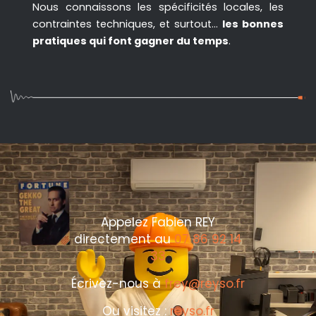
Nous connaissons les spécificités locales, les
contraintes techniques, et surtout…
les bonnes
pratiques qui font gagner du temps
.
Appelez Fabien REY
directement au
07 86 92 14
33
Écrivez-nous à
frey@reyso.fr
Ou visitez :
reyso.fr