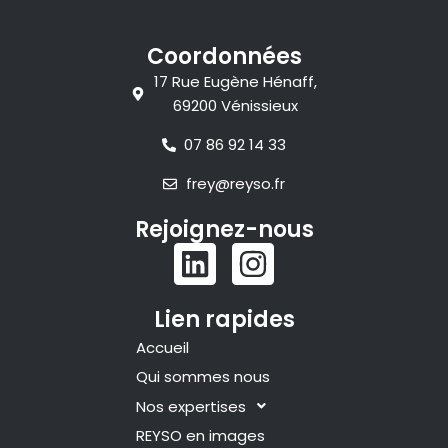
Coordonnées
17 Rue Eugène Hénaff,
69200 Vénissieux
07 86 92 14 33
frey@reyso.fr
Rejoignez-nous
L
I
i
n
n
s
Lien rapides
k
t
Accueil
e
a
Qui sommes nous
d
g
Nos expertises
i
r
REYSO en images