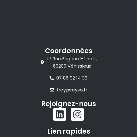
Coordonnées
17 Rue Eugène Hénaff,
69200 Vénissieux
07 86 92 14 33
frey@reyso.fr
Rejoignez-nous
L
I
i
n
n
s
Lien rapides