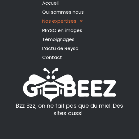
k
t
Accueil
e
a
Qui sommes nous
d
g
Nos expertises
i
r
REYSO en images
n
a
Témoignages
m
L’actu de Reyso
Contact
Bzz Bzz, on ne fait pas que du miel. Des
sites aussi !